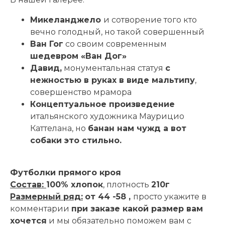
Микеланджело
и сотворение того кто
вечно голодный, но такой совершенный
Ван Гог
со своим современным
шедевром «Ван Дог»
Давид,
монументальная статуя
с
нежностью в руках в виде мальтипу
,
совершенство мрамора
Концептуальное произведение
итальянского художника Маурицио
Каттелана, но
банан нам чужд а вот
собаки это стильно.
Футболки прямого кроя
Состав:
100% хлопок
, плотность
210г
Размерный ряд:
от 44 -58 ,
просто укажите в
комментарии
при заказе какой размер вам
хочется
и мы обязательно поможем вам с