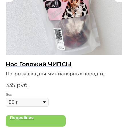
Нос Говяжий ЧИПСЫ
М
Погрызушка для миниатюрных пород и
Д
щенков
пр
335
руб.
5
Вес
Подробнее