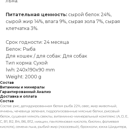
льна.
Питательная ценность:
сырой белок 24%,
сырой жир 14%, влага 9%, сырая зола 7%, сырая
клетчатка 3%.
Срок годности: 24 месяца
Белок: Рыба
Для кошек / для собак: Для собак
Тип корма: Сухой
lwh: 240x190x90 mm
Weight: 2000 g
Состав
Витамины и минералы
Гарантированный Анализ
Доставка и оплата
Состав
Состав: рис, дегидрированная белая рыба 22%, овес, жир животный,
ячмень, чечевица зеленая, гидролизованные мясные белки, рисовый
белок, сушеная мякоть свеклы, витаминно-минеральный комплекс (A, D, E,
C, B1, B2, B4, B6, B12, ниацин, пантотеновая кислота, биотин, фолиевая
кислота), семена льна, рыбий жир (лососевый), брокколи, юкка Шидигера,