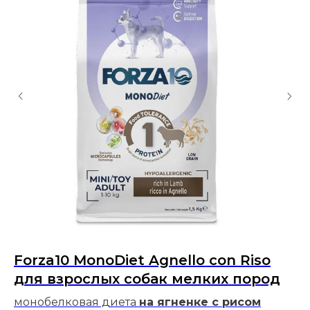
Forza10 MonoDiet Agnello con Riso
M
для взрослых собак мелких пород
G
монобелковая диета
на ягненке с рисом
ди