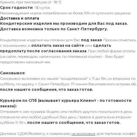
Хранить при температуре от -18 °C
Срок годности
: 90 суток
Рекомендуемая норма потребления не более 10% от суточного рациона.
Доставка и оплата
Кондитерские изделия мы производим для Вас под заказ.
Доставка возможна только по Санкт-Петербургу.
Кондитерские изделия мы готовим для Вас
под заказ
. Просим отнестись
с пониманием, и
оплатить заказ на сайте
или
сделать
предоплату
после согласования заказа
. При любой форме оплаты
(на сайте, переводом, наличными, по платежной ссылке) - Вам будет
предоставлен кассовый чек.
Самовывоз:
Самовывоз возможен из нашей "кондитерской" с 11 до 19ч, со вторника по
субботу, по адресу г. Санкт-Петербург, 17-линия Васильевского острова, 66,
после нашего сообщения, что заказ готов.
Курьером по СПб (вызывает курьера Клиент - по готовности
заказа):
Отправьте к нам курьера Яндекс или любого другого посыльного в день
готовности или любой удобный Вам день / время в диапазоне вторник-
суббота 11-19 ч.
после нашего сообщения, что заказ готов.
Доставка СДЭК/Boxberry, к сожалению,
не возможна
, для тортиков, конфет