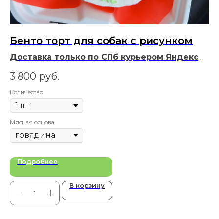
Бенто торт для собак с рисунком
М
Доставка только по СПб курьером Яндекс
Д
или самовывоз.
Бенто - это идеальный торт
и
3 800
руб.
7
для празднования дня рождения вашей
не
собаки
Количество
Ко
Мясная основа
Мя
Подробнее
В корзину