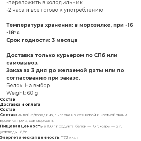
-переложить в холодильник
-2 часа и всё готово к употреблению
Температура хранения: в морозилке, при -16
-18°с
Срок годности: 3 месяца
Доставка только курьером по СПб или
самовывоз.
Заказ за 3 дня до желаемой даты или по
согласованию при заказе.
Белок: На выбор
Weight: 60 g
Состав
Доставка и оплата
Состав
Состав:
индейка/говядина, выварка из хрящевой и костной ткани
кролика, греча, сок моркови.
Пищевая
ценность
в 100 г продукта: белки — 18 г, жиры — 2 г,
углеводы- 6,8г
Энергетическая ценность
: 117,2 ккал